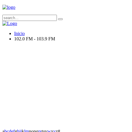
Inicio
102.0 FM - 103.9 FM
a
b
c
d
e
f
g
h
i
j
k
l
m
n
o
p
q
r
s
t
u
v
w
x
y
z
#