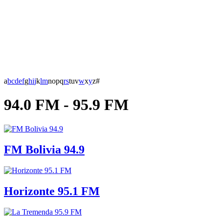
a
b
c
d
e
f
g
h
i
j
k
l
m
n
o
p
q
r
s
t
u
v
w
x
y
z
#
94.0 FM - 95.9 FM
FM Bolivia 94.9
Horizonte 95.1 FM